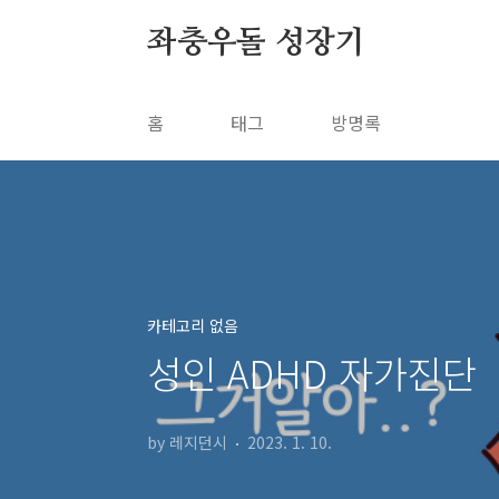
본문 바로가기
좌충우돌 성장기
홈
태그
방명록
카테고리 없음
성인 ADHD 자가진단
by 레지던시
2023. 1. 10.