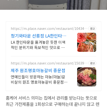
https://m.place.naver.com/restaurant/104346
광고
3604
청기와타운 선릉점 LA한인타운
을 통째로 옮긴맛
LA 한인타운을 옮겨놓은 듯한 이색
적인 분위기와 독보적인 맛으로 입
소문 난 고깃집 본질에 집중한 맛과
전문화 된 서비스로 만족스러운 경
험을 선사하겠습니다.
https://m.place.naver.com/restaurant/150392
광고
7451
제주 원조명호마농갈비 중문점
연예인들이 방문하는 마농(마늘)갈
비살의 원조 명호마농갈비 중문점입
니다.
홈케어 서비스 의미는 집에서 관리를 받는다는 뜻으로
최근 가전제품을 1회성으로 구매하는데 끝나지 않고 렌