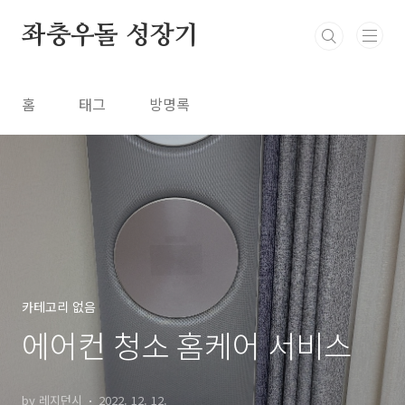
본문 바로가기
좌충우돌 성장기
홈
태그
방명록
카테고리 없음
에어컨 청소 홈케어 서비스
by 레지던시
2022. 12. 12.