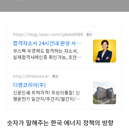
https://blog.naver.com/tjdwkd9988
광고
합격자소서 24시간내 완성 서류
합격의 비밀
무스펙 무경력도 합격하는 자소서,
실제합격사례인증 확인가능, 초안없
어도 가능
http://dmkorea.kr
광고
디엠코리아(주)
신문인쇄 최하가격! 최상의품질! 신
형윤전기 일간지/주간지/월간지/정
보지 전국배송!
숫자가 말해주는 한국 에너지 정책의 방향