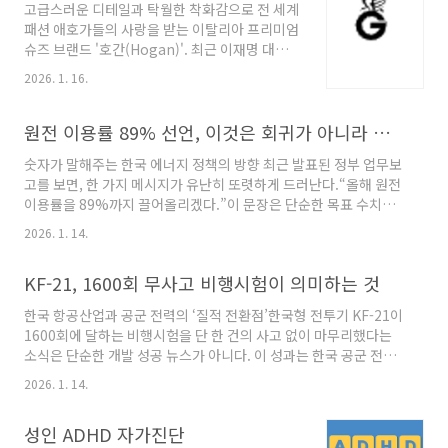
고급스러운 디테일과 탁월한 착화감으로 전 세계
지원 가능 □ 전형기간 ○ 2026학년도 추가모집
패션 애호가들의 사랑을 받는 이탈리아 프리미엄
은 2026. 2. 20.(금) 오전 9시 부터 2026. 2. 27.
슈즈 브랜드 '호간(Hogan)'. 최근 이재명 대통령
(금) 까지 각 대학별 원서접수, 전형, 합격자 발표,
이 일본 순방 중 착용한 운동화가 화제가 되며, 호
등록이 진행되며 합격통보 마감기한은 2. 27.(금)
2026. 1. 16.
간 브랜드에 대한 관심이 다시 한번 뜨겁게 떠오
18시까지 진행구 분내 용원서접수, 전형일, 합격
르고 있습니다.특히 호간은 이미 ‘대통령 운동
자 발표, 등록2026. 02. 20.(금) ∼ 27.(..
화’라는 별칭으로 불리며, 격조 높은 남성 패션을
원전 이용률 89% 선언, 이것은 회귀가 아니라 현실이다
완성하는 대표 브랜드로 자리잡아 왔습니다.이탈
숫자가 말해주는 한국 에너지 정책의 방향 최근 발표된 정부 업무보
리아 프리미엄 브랜드, Hogan(호간)이란?
고를 보면, 한 가지 메시지가 유난히 또렷하게 드러난다.“올해 원전
**Hogan(호간)**은 1986년 이탈리아에서 시
이용률을 89%까지 끌어올리겠다.”이 문장은 단순한 목표 수치처
작된 프리미엄 슈즈 브랜드로, 토즈(Tod’s) 그룹
럼 보이지만, 그 이면에는 한국 에너지 정책이 처한 현실과 선택지
이 전개하는 럭셔리 브랜드입니다. ‘기능성과 패
2026. 1. 14.
가 고스란히 담겨 있다. 그동안 원전은 늘 논쟁의 중심에 있었다. 안
션의 조화’를 모토로 삼아 정제된 디자인과 장인
전성, 비용, 지역 갈등, 그리고 정치적 상징성까지. 그러나 이번 발
의 손길이 느껴지는 고급 소재를 기반으로 완성
KF-21, 1600회 무사고 비행시험이 의미하는 것
표에서 주목해야 할 점은 가치 판단이나 이념적 구호가 아니라, 숫
도 높은 제품들을 선보이고 있습니다. 호간..
자와 조건이다. 정부가 원전 이용률이라는 매우 기술적이고 실무적
한국 항공산업과 공군 전력의 ‘질적 전환점’한국형 전투기 KF-21이
인 지표를 전면에 내세웠다는 사실 자체가 정책 기조의 성격을 보여
1600회에 달하는 비행시험을 단 한 건의 사고 없이 마무리했다는
준다.‘원전 확대’가 아니라 ‘원전 활용’이라는 표현의 의미기사에서
소식은 단순한 개발 성공 뉴스가 아니다. 이 성과는 한국 공군 전력
반복적으로 등장하는 단어는 ‘신규 건설’보다 **‘이용률’..
의 신뢰성을 한 단계 끌어올렸을 뿐 아니라, 국내 항공산업이 ‘개발
2026. 1. 14.
국’에서 ‘완성국’으로 이동했음을 상징하는 사건이다.이번 글에서
는 KF-21 비행시험 성공이 가지는 군사적·산업적·기술적 의미를
성인 ADHD 자가진단
중심으로, 우리가 왜 이 성과를 주목해야 하는지 짚어본다.KF-21이