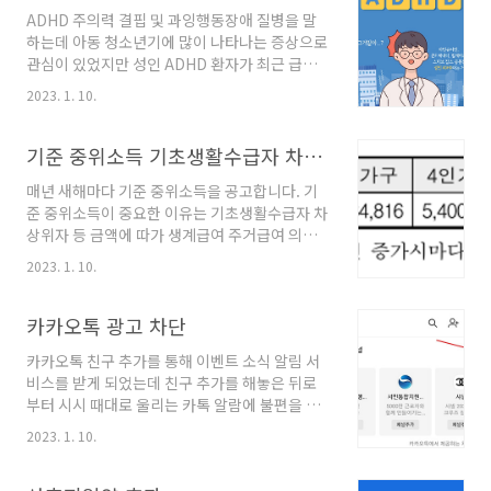
단순한 ‘국산 전투기’가 아닌 이유KF-21은 흔히 “한국형 전투기”로
ADHD 주의력 결핍 및 과잉행동장애 질병을 말
불린다. 하지만 정확히 말하면, 이 기체는 한국이 독자적으로 체계
하는데 아동 청소년기에 많이 나타나는 증상으로
통합 능력을 증명한 첫 본격 다목적 전투기다.전투기 개발은 단순히
관심이 있었지만 성인 ADHD 환자가 최근 급증
기체를 만드는 문제가 아니다.항공역학비행제어..
하고 있습니다. 치료 또한 쉬운 과정은 아니지만
2023. 1. 10.
방치하는 경우 자신은 물론 주변 사람들의 피해
가 크게 우려되는 질병입니다. ADHD 증상 주의
집중하기 어렵고 지적을 해도 쉬게 고쳐지지가
기준 중위소득 기초생활수급자 차상위 기준금액
않습니다. 한곳에 오래 집중하는 것을 어려워하
매년 새해마다 기준 중위소득을 공고합니다. 기
기 때문에 말이나 행동등 일상의 규칙을 이해하
준 중위소득이 중요한 이유는 기초생활수급자 차
고 행동하려는 욕구를 참지 못하는 증상이 나타
상위자 등 금액에 따가 생계급여 주거급여 의료
납니다. 일상적인 행동이나 습관을 통해 그 증상
급여 교육급여 항목이 결정되기 때문입니다. 보
을 예측할 수 있는데 질환의 정확한 원인은 알려
2023. 1. 10.
건복지부에서 심의를 거쳐 국민 가구소득의 중간
진 것이 없습니다. 성인 ADHD 증상은 계획성이
값 선정기준를 의결합니다. 2023년 기준 중위소
없고 같은 실수를 지속적으로 반복하게 되어 우
득 4인 가구기준 2022년 대비 5.47% 인상 된
카카오톡 광고 차단
울증과 공황장애 같은 정신적인 질환으로 이어져
540만 964원으로 국민기초생활 보장법에 따라
사회생활에 어려움..
카카오톡 친구 추가를 통해 이벤트 소식 알림 서
급여의 기준 등에 활용하는 기준 중위소득을 다
비스를 받게 되었는데 친구 추가를 해놓은 뒤로
음과 같이 정하였습니다. 대한민국 4인가구 기준
부터 시시 때대로 울리는 카톡 알람에 불편을 느
1등에서 100등 까지 나열했을 때 가중 중간 50번
끼게 됩니다. 카톡 채팅방 나가기를 한 경우에 며
째 나타나 있는 가구의 소득을 뜻하는 것입니다.
2023. 1. 10.
칠이 지난 뒤 다시 광고 알림이 나타나는데 간단
4인 가구가 아닌 혼자 사는 집이나 둘이 사는 집
한 광고 차단 방법을 알아보겠습니다. 카톡 광고
의 중위소득은 해당 1인가구 2인가구 항목을 참