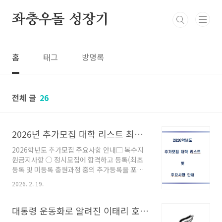
본문 바로가기
좌충우돌 성장기
홈
태그
방명록
전체 글
26
2026년 추가모집 대학 리스트 최초 공고 추가모집 인원 현황
2026학년도 추가모집 주요사항 안내□ 복수지
원금지사항 ○ 정시모집에 합격하고 등록(최초
등록 및 미등록 충원과정 중의 추가등록을 포함)
한 자는 추가모집에 지원할 수 없으나, 정시모집
2026. 2. 19.
미등록 충원 등록 마감일(2026.02.13.(금) 16시)
까지 정시모집 등록을 포기한 자에 한해서만 추
가모집 지원 가능 ※ 산업대학, 전문대학의정시
대통령 운동화로 알려진 이태리 호간(Hogan) 프리미엄 슈즈의 진가
모집 합격자는 등록 여부와 상관없이 추가모집에